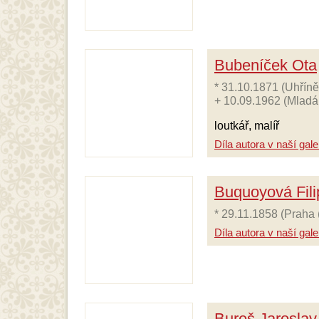
Bubeníček Ota
* 31.10.1871 (Uhříně
+ 10.09.1962 (Mladá 
loutkář, malíř
Díla autora v naší galer
Buquoyová Fili
* 29.11.1858 (Praha 
Díla autora v naší galer
Bureš Jaroslav