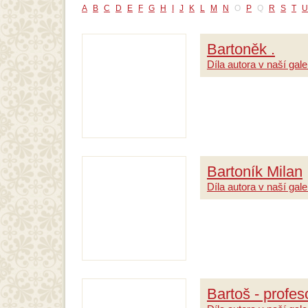
A
B
C
D
E
F
G
H
I
J
K
L
M
N
O
P
Q
R
S
T
U
Bartoněk .
Díla autora v naší galer
Bartoník Milan
Díla autora v naší galer
Bartoš - profe