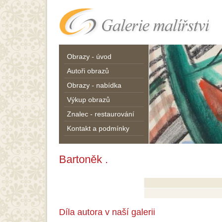
Obrazy - úvod
Autoři obrazů
Obrazy - nabídka
Výkup obrazů
Znalec - restaurování
Kontakt a podmínky
Bartoněk .
Díla autora v naší galerii