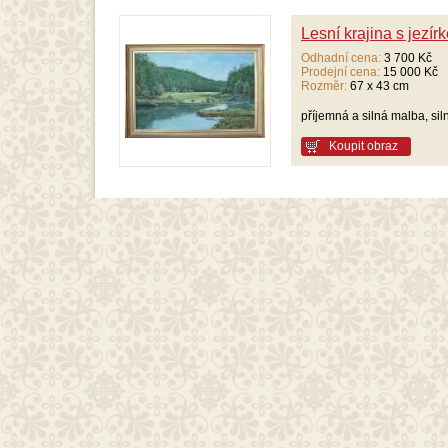
Lesní krajina s jezír
Odhadní cena:
3 700 Kč
Prodejní cena:
15 000 Kč
Rozměr:
67 x 43 cm
příjemná a silná malba, si
Koupit obraz