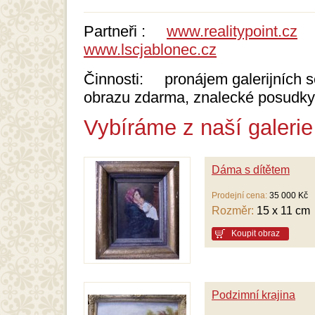
Partneři :
www.realitypoint.cz
www.lscjablonec.cz
Činnosti: pronájem galerijních se
obrazu zdarma, znalecké posudky
Vybíráme z naší galerie
Dáma s dítětem
Prodejní cena:
35 000 Kč
Rozměr:
15 x 11 cm
Koupit obraz
Podzimní krajina