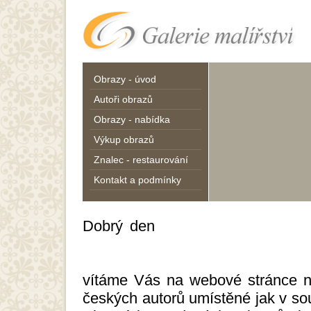
Obrazy - úvod
Autoři obrazů
Obrazy - nabídka
Výkup obrazů
Znalec - restaurování
Kontakt a podmínky
Dobrý den
galerie umění, umění, gal
obrazová galerie, galerie výtvarnéh
galerieumění
vítáme Vás na webové stránce na
českých autorů umístěné jak v so