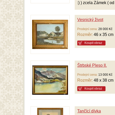
:) ) zcela Zámek ( od
Vesnický život
Prodejní cena:
28 000 Kč
Rozměr:
46 x 35 cm
Koupit obraz
Štrbské Pleso II.
Prodejní cena:
13 000 Kč
Rozměr:
48 x 38 cm
Koupit obraz
Tančící dívka