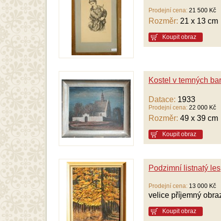
Prodejní cena:
21 500 Kč
Rozměr:
21 x 13 cm
Koupit obraz
Kostel v temných ba
Datace:
1933
Prodejní cena:
22 000 Kč
Rozměr:
49 x 39 cm
Koupit obraz
Podzimní listnatý les
Prodejní cena:
13 000 Kč
velice příjemný obraz
Koupit obraz