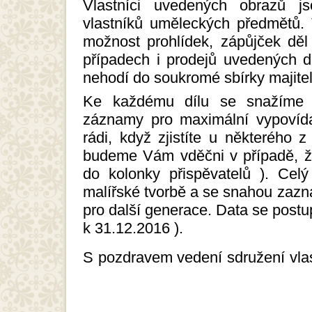
Vlastníci uvedených obrazů j
vlastníků uměleckých předmětů. 
možnost prohlídek, zápůjček děl
případech i prodejů uvedených dě
nehodí do soukromé sbírky majitel
Ke každému dílu se snažíme z
záznamy pro maximální vypovída
rádi, když zjistíte u některého 
budeme Vám vděčni v případě, ž
do kolonky přispěvatelů ). Celý
malířské tvorbě a se snahou zaz
pro další generace. Data se postu
k 31.12.2016 ).
S pozdravem vedení sdružení vla
umění - výtvarné uměni, malířství,
umění,galerie malířství