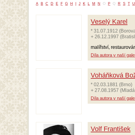
A
B
C
D
E
F
G
H
I
J
K
L
M
N
O
P
Q
R
S
T
U
Veselý Karel
* 31.07.1912 (Borov
+ 26.12.1997 (Bratis
malířství, restaurov
Díla autora v naší galer
Voháňková Bo
* 02.03.1881 (Brno)
+ 27.08.1957 (Mladá
Díla autora v naší galer
Volf František