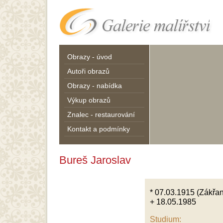
Obrazy - úvod
Autoři obrazů
Obrazy - nabídka
Výkup obrazů
Znalec - restaurování
Kontakt a podmínky
Bureš Jaroslav
* 07.03.1915 (Zákřan
+ 18.05.1985
Studium: