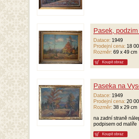
Pasek, podzim 
Datace:
1949
Prodejní cena:
18 00
Rozměr:
69 x 49 cm
Koupit obraz
Paseka na Vys
Datace:
1949
Prodejní cena:
20 00
Rozměr:
38 x 29 cm
na zadní straně nál
podpisem od malíře
Koupit obraz