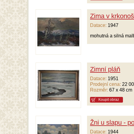
Zima v krkonoš
Datace:
1947
mohutná a silná mal
Zimní pláň
Datace:
1951
Prodejní cena:
22 00
Rozměr:
67 x 48 cm
Koupit obraz
Žni u slapu - 
Datace:
1944