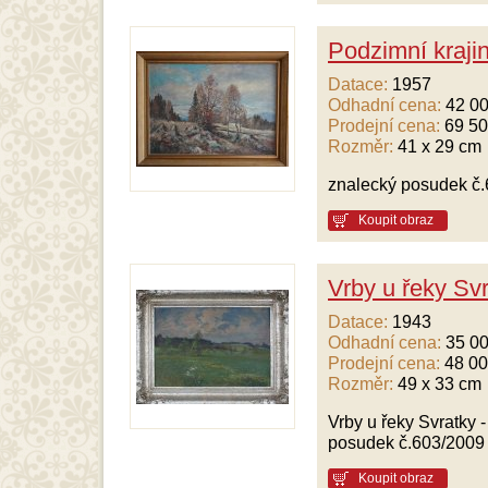
Podzimní krajin
Datace:
1957
Odhadní cena:
42 00
Prodejní cena:
69 50
Rozměr:
41 x 29 cm
znalecký posudek č
Koupit obraz
Vrby u řeky Svr
Datace:
1943
Odhadní cena:
35 00
Prodejní cena:
48 00
Rozměr:
49 x 33 cm
Vrby u řeky Svratky 
posudek č.603/2009
Koupit obraz