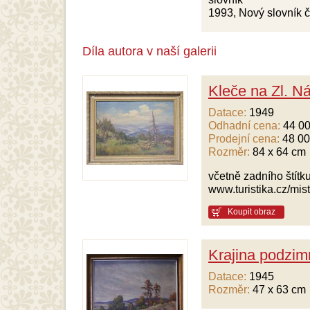
1993, Nový slovník č
Díla autora v naší galerii
Kleče na Zl. Ná
Datace:
1949
Odhadní cena:
44 00
Prodejní cena:
48 00
Rozměr:
84 x 64 cm
včetně zadního štítk
www.turistika.cz/mis
Koupit obraz
Krajina podzim
Datace:
1945
Rozměr:
47 x 63 cm