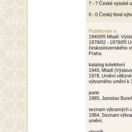
? - ? České vysoké u
0 - 0 Český fond vý
Publikován v:
1940/05 Mladí: Výst
1978/02 - 1978/05 U
československého vý
Praha
katalog kolektivní
1940, Mladí (Výstava
1978, Umění vítězné
výtvarného umění k 3
parte
1985, Jaroslav Bureš
seznam výtvarných 
1984, Seznam výtva
umění,
slovník