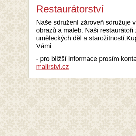
Restaurátorství
Naše sdružení zároveň sdružuje ve
obrazů a maleb. Naši restaurátoři
uměleckých děl a starožitností.Ku
Vámi.
- pro bližší informace prosím kont
malirstvi.cz