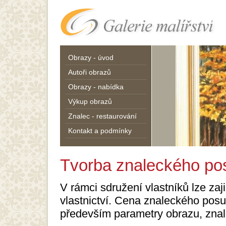
Obrazy - úvod
Autoři obrazů
Obrazy - nabídka
Výkup obrazů
Znalec - restaurování
Kontakt a podmínky
Tvorba znaleckého po
V rámci sdružení vlastníků lze za
vlastnictví. Cena znaleckého pos
především parametry obrazu, znalo