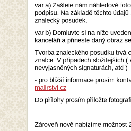
var a) Zašlete nám náhledové foto
podpisu. Na základě těchto údajů
znalecký posudek.
var b) Domluvte si na níže uveden
kanceláři a přineste daný obraz s
Tvorba znaleckého posudku trvá cc
znalce. V případech složitejších (
nevyjasněných signaturách, atd ) 
- pro bližší informace prosím kont
malirstvi.cz
Do přílohy prosím přiložte fotograf
Zároveň nově nabízíme možnost 2