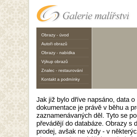
Obrazy - úvod
Autoři obrazů
Obrazy - nabídka
Výkup obrazů
Znalec - restaurování
Kontakt a podmínky
Jak již bylo dříve napsáno, data o 
dokumentace je právě v běhu a pr
zaznamenávaných děl. Tyto se po
převádějí do databáze. Obrazy s d
prodej, avšak ne vždy - v některýc