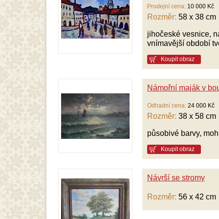
Prodejní cena:
10 000 Kč
Rozměr:
58 x 38 cm
jihočeské vesnice, n
vnímavější období tv
Koupit obraz
Námořní maják v bou
Odhadní cena:
24 000 Kč
Rozměr:
38 x 58 cm
působivé barvy, moh
Koupit obraz
Návrší se stromy
Rozměr:
56 x 42 cm