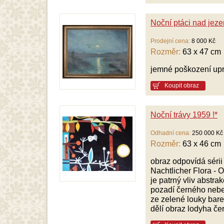
Noční ptáci nad jez
Prodejní cena:
8 000 Kč
Rozměr:
63 x 47 cm
jemné poškození upr
Koupit obraz
Noční trávy 1959 !*
Odhadní cena:
250 000 Kč
Rozměr:
63 x 46 cm
obraz odpovídá sérii
Nachtlicher Flora - 
je patrný vliv abstra
pozadí černého nebe 
ze zelené louky bare
dělí obraz lodyha čer