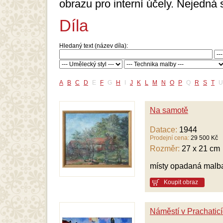
obrazu pro interní účely. Nejedná 
Díla
Hledaný text (název díla):
A
B
C
D
E
F
G
H
I
J
K
L
M
N
O
P
Q
R
S
T
U
Na samotě
Datace:
1944
Prodejní cena:
29 500 Kč
Rozměr:
27 x 21 cm
místy opadaná malba,
Koupit obraz
Náměstí v Prachatic