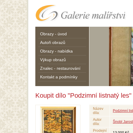
Obrazy - úvod
Autoři obrazů
Obrazy - nabídka
Výkup obrazů
Znalec - restaurování
Kontakt a podmínky
Koupit dílo "Podzimní listnatý les"
Název
Podzimní lis
díla:
Autor
Šnobl Jaros
díla:
Prodejní
13 000 Kč