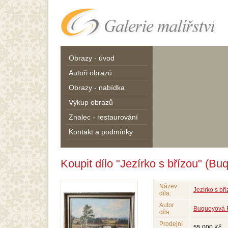
Obrazy - úvod
Autoři obrazů
Obrazy - nabídka
Výkup obrazů
Znalec - restaurování
Kontakt a podmínky
Koupit dílo "Jezírko s břízou" (Bu
Název
Jezírko s bř
díla:
Autor
Buquoyová F
díla:
Prodejní
55 000 Kč