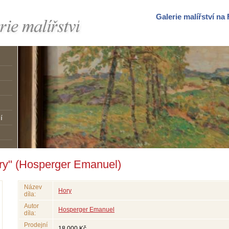
Galerie malířství n
í
ory" (Hosperger Emanuel)
Název
Hory
díla:
Autor
Hosperger Emanuel
díla:
Prodejní
18 000 Kč