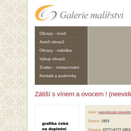
Obrazy - úvod
Autoři obrazů
Obrazy - nabídka
Výkup obrazů
Znalec - restaurování
Kontakt a podmínky
Zátiší s vínem a ovocem ! (neevi
Autor:
neevidován neevid
Datace:
1953
Signace:
O??? H??? 1953 -