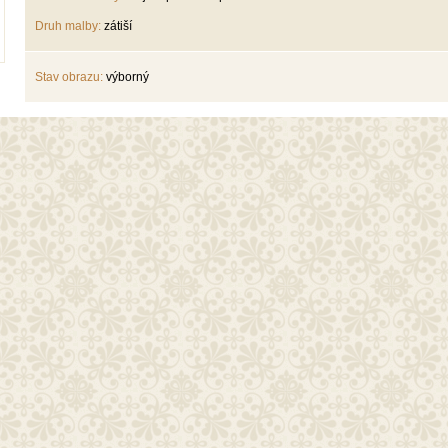
Druh malby:
zátiší
Stav obrazu:
výborný