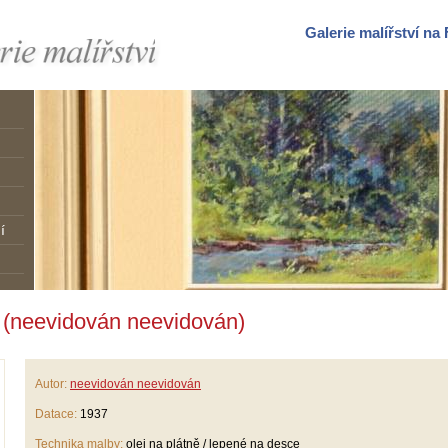
Galerie malířství n
í
 ! (neevidován neevidován)
Autor:
neevidován neevidován
Datace:
1937
Technika malby:
olej na plátně / lepené na desce