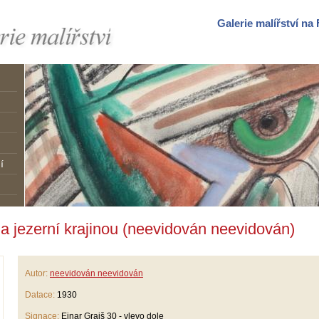
Galerie malířství n
í
a jezerní krajinou (neevidován neevidován)
Autor:
neevidován neevidován
Datace:
1930
Signace:
Einar Grajš 30 - vlevo dole