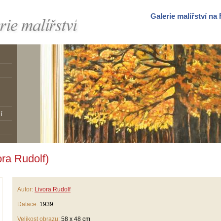
Galerie malířství n
í
ora Rudolf)
Autor:
Livora Rudolf
Datace:
1939
Velikost obrazu:
58 x 48 cm