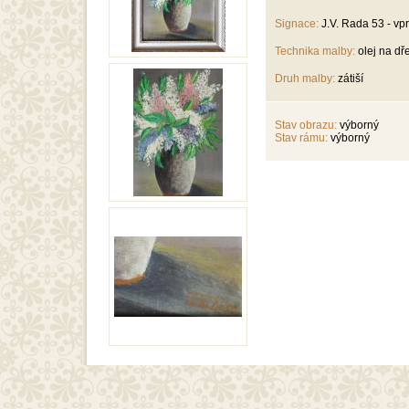
Signace:
J.V. Rada 53 - vp
Technika malby:
olej na d
Druh malby:
zátiší
Stav obrazu:
výborný
Stav rámu:
výborný