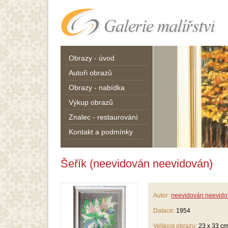
Obrazy - úvod
Autoři obrazů
Obrazy - nabídka
Výkup obrazů
Znalec - restaurování
Kontakt a podmínky
Šeřík (neevidován neevidován)
Autor:
neevidován neevid
Datace:
1954
Velikost obrazu:
23 x 33 c