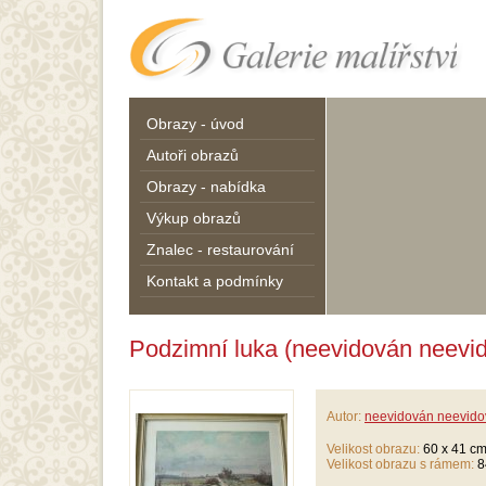
Obrazy - úvod
Autoři obrazů
Obrazy - nabídka
Výkup obrazů
Znalec - restaurování
Kontakt a podmínky
Podzimní luka (neevidován neevi
Autor:
neevidován neevid
Velikost obrazu:
60 x 41 c
Velikost obrazu s rámem:
8