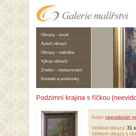
Obrazy - úvod
Autoři obrazů
Obrazy - nabídka
Výkup obrazů
Znalec - restaurování
Kontakt a podmínky
Podzimní krajina s říčkou (neevi
Autor:
neevidován n
Velikost obrazu:
31 x
Velikost obrazu s r