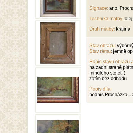
Signace:
ano, Prochá
Technika malby:
olej
Druh malby:
krajina
Stav obrazu:
výborn
Stav rámu:
jemně op
Popis stavu obrazu 
na zadní straně plát
minulého století )
zatím bez odhadu
Popis díla:
podpis Procházka .. 