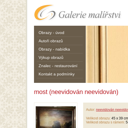
Obrazy - úvod
Autoři obrazů
Obrazy - nabídka
Výkup obrazů
Znalec - restaurování
Kontakt a podmínky
most (neevidován neevidován)
Autor:
neevidován neevid
Velikost obrazu:
45 x 39 c
Velikost obrazu s rámem:
5