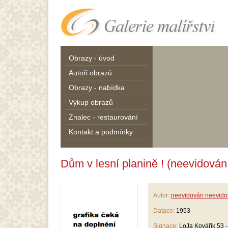
Obrazy - úvod
Autoři obrazů
Obrazy - nabídka
Výkup obrazů
Znalec - restaurování
Kontakt a podmínky
Dům v lesní planině ! (neevidová
Autor:
neevidován neevid
Datace:
1953
Signace:
LoJa Kovářík 53 -