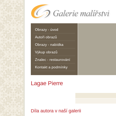
Obrazy - úvod
Autoři obrazů
Obrazy - nabídka
Výkup obrazů
Znalec - restaurování
Kontakt a podmínky
Lagae Pierre
Díla autora v naší galerii