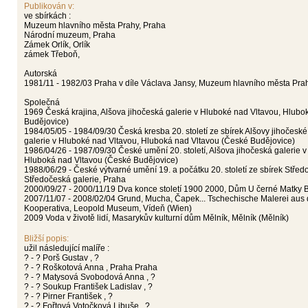
Publikován v:
ve sbírkách :
Muzeum hlavního města Prahy, Praha
Národní muzeum, Praha
Zámek Orlík, Orlík
zámek Třeboň,
Autorská
1981/11 - 1982/03 Praha v díle Václava Jansy, Muzeum hlavního města Pra
Společná
1969 Česká krajina, Alšova jihočeská galerie v Hluboké nad Vltavou, Hlub
Budějovice)
1984/05/05 - 1984/09/30 Česká kresba 20. století ze sbírek Alšovy jihočeské
galerie v Hluboké nad Vltavou, Hluboká nad Vltavou (České Budějovice)
1986/04/26 - 1987/09/30 České umění 20. století, Alšova jihočeská galerie 
Hluboká nad Vltavou (České Budějovice)
1988/06/29 - České výtvarné umění 19. a počátku 20. století ze sbírek Střed
Středočeská galerie, Praha
2000/09/27 - 2000/11/19 Dva konce století 1900 2000, Dům U černé Matky B
2007/11/07 - 2008/02/04 Grund, Mucha, Čapek... Tschechische Malerei au
Kooperativa, Leopold Museum, Vídeň (Wien)
2009 Voda v životě lidí, Masarykův kulturní dům Mělník, Mělník (Mělník)
Bližší popis:
užil následující malíře :
? - ? Porš Gustav , ?
? - ? Roškotová Anna , Praha Praha
? - ? Matysová Svobodová Anna , ?
? - ? Soukup František Ladislav , ?
? - ? Pirner František , ?
? - ? Fořtová Votočková Libuše , ?