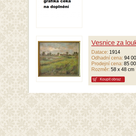
Vesnice za lou
Datace:
1914
Odhadní cena:
94 00
Prodejní cena:
85 00
Rozměr:
58 x 48 cm
Koupit obraz