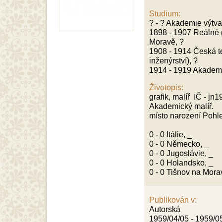
Studium:
? - ? Akademie výtv
1898 - 1907 Reálné
Moravě, ?
1908 - 1914 Česká te
inženýrství), ?
1914 - 1919 Akademi
Životopis:
grafik, malíř IČ - j
Akademický malíř.
místo narození Poh
0 - 0 Itálie, _
0 - 0 Německo, _
0 - 0 Jugoslávie, _
0 - 0 Holandsko, _
0 - 0 Tišnov na Mor
Publikován v:
Autorská
1959/04/05 - 1959/0