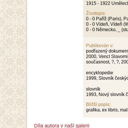
1915 - 1922 Uměleck
Životopis:
0 - 0 Paříž (Paris), P
0 - 0 Vídeň, Vídeň (W
0 - 0 Německo, _ (stu
Publikován v:
podřazený dokumen
2000, Vencl Slavomil 
současnost, ?, ?, 20
encyklopedie
1999, Slovník českýc
slovník
1993, Nový slovník č
Bližší popis:
grafika, ex libris, malí
Díla autora v naší galerii